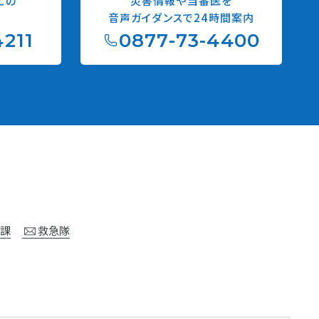
どの
災害情報や当番医を
音声ガイダンスで24時間案内
4211
0877-73-4400
令課
救急隊