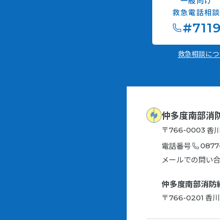
一般向け
救急電話相
#711
救急相談に
仲多度南部消
〒
香
766-0003
電話番号
0877
メールでの問い
仲多度南部消防
〒
香
766-0201