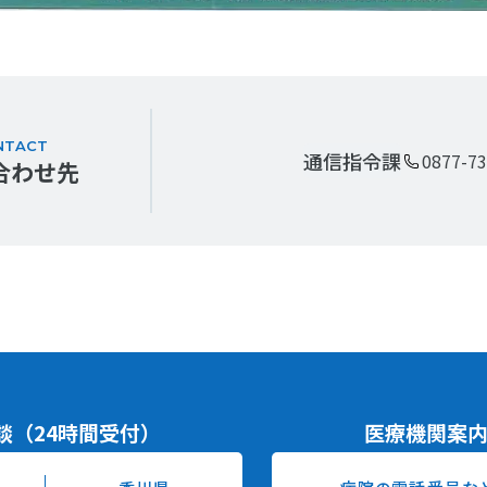
NTACT
通信指令課
0877-73
合わせ先
談
（24時間受付）
医療機関案