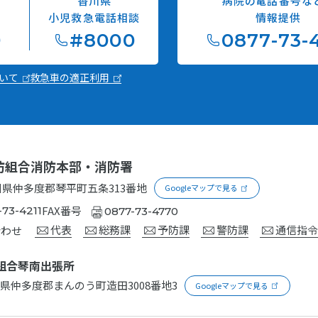
香川県
病院の電話番号な
談
小児救急電話相談
情報提供
9
#8000
0877-73-
ついて
救急車の適正利用
防組合消防本部
・消防署
川県仲多度郡琴平町五条
313番地
Googleマップで見る
FAX番号
-73-4211
0877-73-4770
代表
総務課
予防課
警防課
通信指
合わせ
組合琴南出張所
川県仲多度郡まんのう町造田
3008番地3
Googleマップで見る