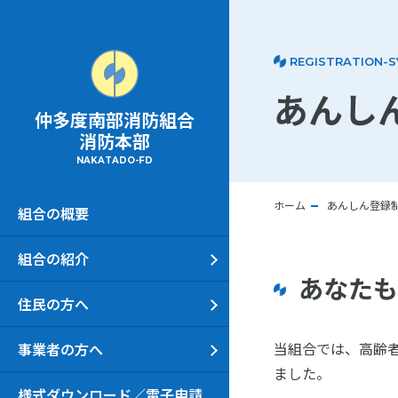
REGISTRATION-
あんし
仲多度南部消防組合
消防本部
NAKATADO-FD
ホーム
あんしん登録
組合の概要
組合の紹介
あなたも
住民の方へ
当組合では、高齢
事業者の方へ
ました。
様式ダウンロード／電子申請