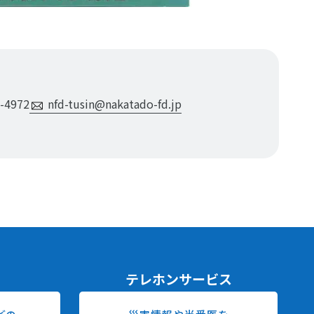
-4972
nfd-tusin@nakatado-fd.jp
内
テレホンサービス