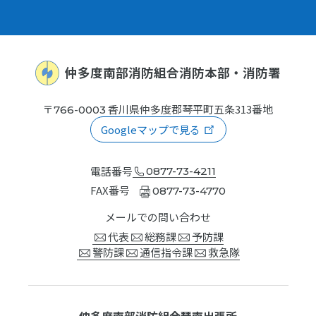
仲多度南部消防組合消防本部
・消防署
〒
香川県仲多度郡琴平町五条
313番地
766-0003
Googleマップで見る
電話番号
0877-73-4211
FAX番号
0877-73-4770
メールでの問い合わせ
代表
総務課
予防課
警防課
通信指令課
救急隊
仲多度南部消防組合琴南出張所