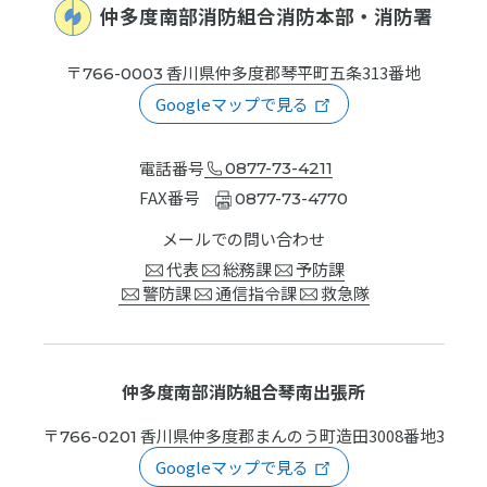
仲多度南部消防組合消防本部
・消防署
〒
香川県仲多度郡琴平町五条
313番地
766-0003
Googleマップで見る
電話番号
0877-73-4211
FAX番号
0877-73-4770
メールでの問い合わせ
代表
総務課
予防課
警防課
通信指令課
救急隊
仲多度南部消防組合琴南出張所
〒
香川県仲多度郡まんのう町造田
3008番地3
766-0201
Googleマップで見る