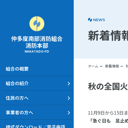
NEWS
新着情
仲多度南部消防組合
消防本部
NAKATADO-FD
ホーム
新着情報
組合の概要
組合の紹介
秋の全国
住民の方へ
事業者の方へ
11月9日から15
「急ぐ日も 足止
様式ダウンロード／電子申請