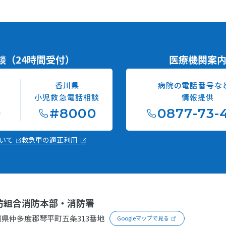
談
（24時間受付）
医療機関案
香川県
病院の電話番号な
談
小児救急電話相談
情報提供
9
#8000
0877-73-
ついて
救急車の適正利用
防組合消防本部
・消防署
川県仲多度郡琴平町五条
313番地
Googleマップで見る