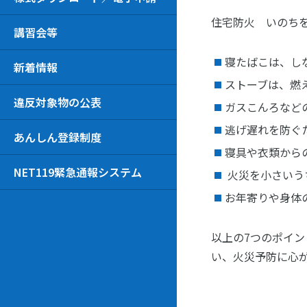
住宅防火 いのち
講習会等
寝たばこは、し
新着情報
ストーブは、燃
違反対象物の公表
ガスこんろなど
逃げ遅れを防ぐ
あんしん登録制度
寝具や衣類から
NET119緊急通報システム
火災を小さいう
お年寄りや身体
以上の7つのポイ
い、火災予防に心