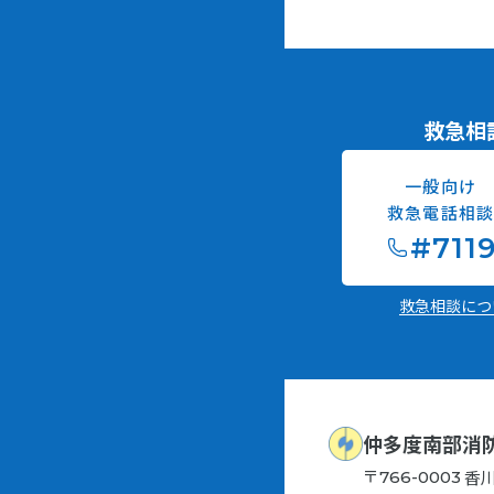
救急相
一般向け
救急電話相
#711
救急相談に
仲多度南部消
〒
香
766-0003